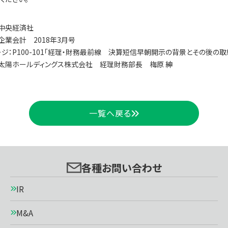
中央経済社
企業会計 2018年3月号
ジ：P100-101「経理・財務最前線 決算短信早朝開示の背景とその後の取
太陽ホールディングス株式会社 経理財務部長 梅原 紳
一覧へ戻る
各種お問い合わせ
IR
M&A