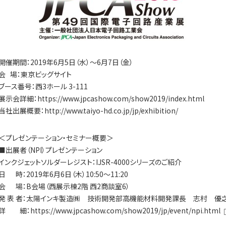
催期間：2019年6月5日（水）～6月7日（金）
 場：東京ビッグサイト
ース番号：西3ホール 3-111
示会詳細：
https://www.jpcashow.com/show2019/index.html
社出展概要：
http://www.taiyo-hd.co.jp/jp/exhibition/
プレゼンテーション・セミナー概要＞
出展者（NPI）プレゼンテーション
ンクジェットソルダーレジスト：IJSR-4000シリーズのご紹介
 時：2019年6月6日（木）10:50～11:20
 場：B会場（西展示棟2階 西2商談室6）
 表 者：太陽インキ製造㈱ 技術開発部高機能材料開発課長 志村 優
詳 細：
https://www.jpcashow.com/show2019/jp/event/npi.html