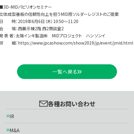
3D-MIDパビリオンセミナー
体成型基板の信頼性向上を担うMID用ソルダーレジストのご提案
 時：2019年6月6日（木）10:50～11:20
 場：西展示棟2階 西2商談室2
 表 者：太陽インキ製造㈱ MIDプロジェクト ハン ソンイ
詳 細：
https://www.jpcashow.com/show2019/jp/event/jmid.html
一覧へ戻る
各種お問い合わせ
IR
M&A