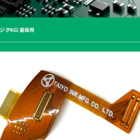
ジ（PKG）基板用