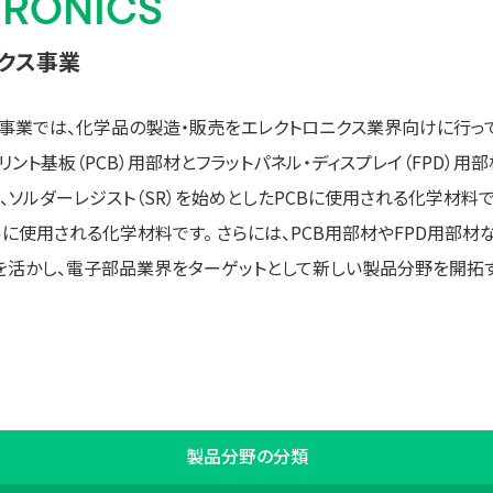
TRONICS
クス事業
ス事業では、化学品の製造・販売をエレクトロニクス業界向けに行っ
リント基板（PCB）用部材とフラットパネル・ディスプレイ（FPD）用
は、ソルダーレジスト（SR）を始めとしたPCBに使用される化学材料で
に使用される化学材料です。 さらには、PCB用部材やFPD用部
を活かし、電子部品業界をターゲットとして新しい製品分野を開拓
製品分野の分類