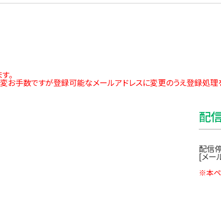
なく、第三者に提供しません。
個人情報の紛失、改竄、漏洩などを防止するため、必要かつ最適
す。
大変お手数ですが登録可能なメールアドレスに変更のうえ登録処理
、更新、および削除の要請を受けた場合には、合理的な範囲で必
配
り、実施します。
配信停
[メー
※本ペ